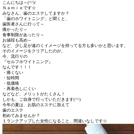
こんにちは～(^^)/
Ｎａｍｉｅです☆
みなさん、歯のエステしてますか？
「歯のホワイトニング」と聞くと、
歯医者さんに行って～
痛かったり～
食事制限があったり～
お値段も高め～
など、少し足が遠のくイメージを持ってる方も多いかと思います。
そのイメージをクリアしたのが、
今、流行りの
『セルフホワイトニング』
なんです！！！
・痛くない
・短時間
・低価格
・再着色しにくい
などなど、メリットがたくさん！
しかも、ご自身で行っていただきます(^^)
今年の夏は、お肌のエステに加えて
歯のエステ
初めてみませんか？
１ランクアップした女性になること、間違いなしです☆