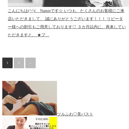
こんにちは(^^)/ Namieです☆ いつも、たくさんのお客様にご来
店いただきまして、 誠にありがとうございます！！！ リピータ
ー様への割引もご用意しております♡ ３カ月以内に、再来してい
ただきますと、 ★ブ…
1
2
»
ツルふわ♡美バスト