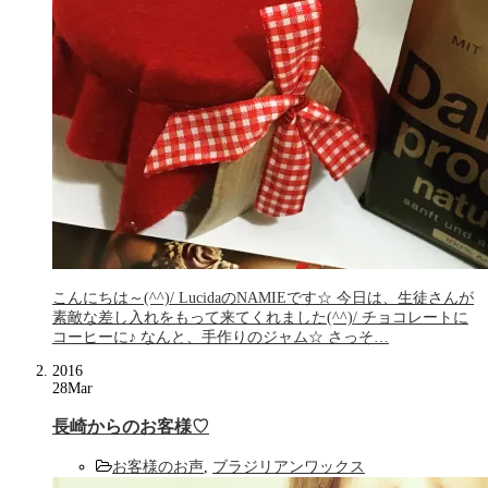
こんにちは～(^^)/ LucidaのNAMIEです☆ 今日は、生徒さんが
素敵な差し入れをもって来てくれました(^^)/ チョコレートに
コーヒーに♪ なんと、手作りのジャム☆ さっそ…
2016
28
Mar
長崎からのお客様♡
お客様のお声
,
ブラジリアンワックス