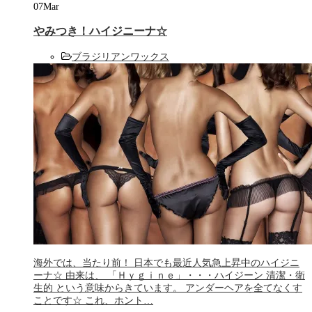
07
Mar
やみつき！ハイジニーナ☆
ブラジリアンワックス
海外では、当たり前！ 日本でも最近人気急上昇中のハイジニ
ーナ☆ 由来は、 「Ｈｙｇｉｎｅ」・・・ハイジーン 清潔・衛
生的 という意味からきています。 アンダーヘアを全てなくす
ことです☆ これ、ホント…