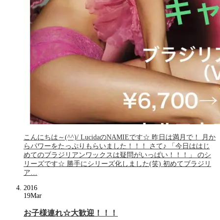
こんにちは～(^^)/ LucidaのNAMIEです☆ 昨日は満月で！ 月か
らパワーをたっぷりもらいました！！！ さて♪ 「今日ははじ
めてのブラジリアンワックスは疑問がいっぱい！！！」 のシ
リーズです☆ 勝手にシリーズ化しました(笑) 初めてブラジリ
ア…
2016
19
Mar
お子様連れ☆大歓迎！！！