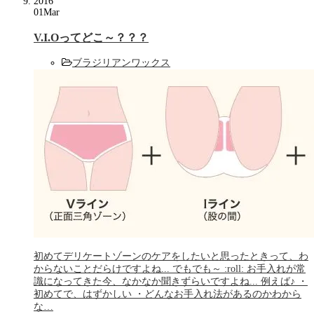
2016
01
Mar
V.I.Oってどこ～？？？
ブラジリアンワックス
初めてデリケートゾーンのケアをしたいと思ったときって、わ
からないことだらけですよね... でもでも～ :roll: お手入れが常
識になってきた今、なかなか聞きずらいですよね... 例えば♪ ・
初めてで、はずかしい ・どんなお手入れ法があるのかわから
な…