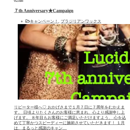
02
Jan
７th Anniversary★Campaign
キャンペーン！
,
ブラジリアンワックス
リピーター様へ♡ おかげさまで１月７日に７周年をむかえま
す。 日頃よりたくさんのお客様に恵まれ、心より感謝申し上
げます。 ８年目もお客様にご満足いただけますよう、 心を込
めて丁寧かつスピーディーに施術させていただきます！ １月
は、まるっと感謝のキャン…