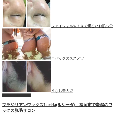
フェイシャルＷＡＸで明るいお肌へ♡
Ｔバックのススメ♡
うなじ美人♡
ページ上部へ戻る
ブラジリアンワックスLucida(ルシーダ) 福岡市で老舗のワ
ックス脱毛サロン