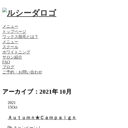
メニュー
トップページ
ワックス脱毛とは？
メニュー
スクール
ホワイトニング
サロン紹介
FAQ
ブログ
ご予約・お問い合わせ
アーカイブ：2021年 10月
2021
15
Oct
Ａｕｔｕｍｎ★Ｃａｍｐａｉｇｎ
キャンペーン！