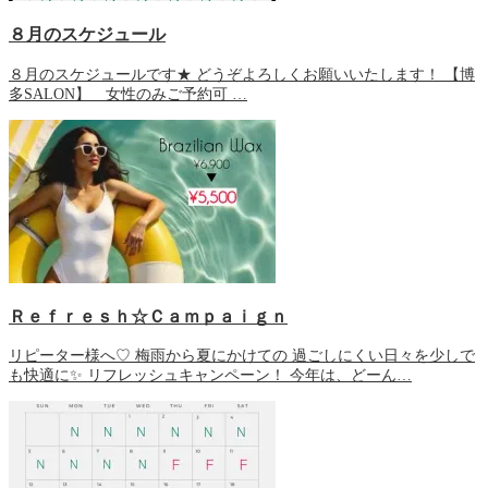
８月のスケジュール
８月のスケジュールです★ どうぞよろしくお願いいたします！ 【博
多SALON】 女性のみご予約可 …
Ｒｅｆｒｅｓｈ☆Ｃａｍｐａｉｇｎ
リピーター様へ♡ 梅雨から夏にかけての 過ごしにくい日々を少しで
も快適に✨ リフレッシュキャンペーン！ 今年は、どーん…