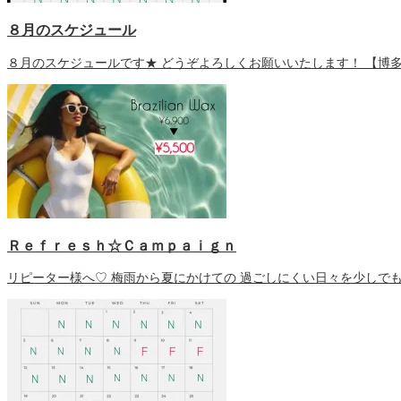
８月のスケジュール
８月のスケジュールです★ どうぞよろしくお願いいたします！ 【博多S
Ｒｅｆｒｅｓｈ☆Ｃａｍｐａｉｇｎ
リピーター様へ♡ 梅雨から夏にかけての 過ごしにくい日々を少しでも