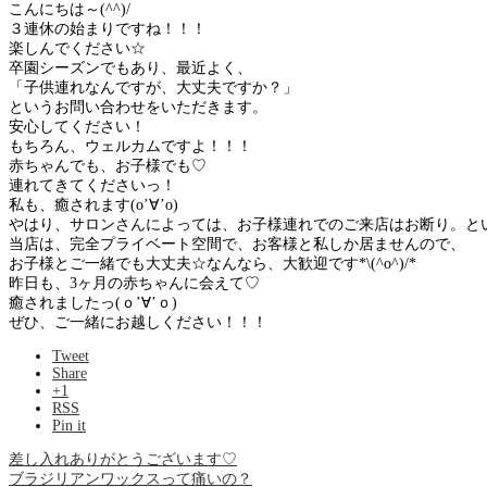
こんにちは～(^^)/
３連休の始まりですね！！！
楽しんでください☆
卒園シーズンでもあり、最近よく、
「子供連れなんですが、大丈夫ですか？」
というお問い合わせをいただきます。
安心してください！
もちろん、ウェルカムですよ！！！
赤ちゃんでも、お子様でも♡
連れてきてくださいっ！
私も、癒されます(o’∀’o)
やはり、サロンさんによっては、お子様連れでのご来店はお断り。と
当店は、完全プライベート空間で、お客様と私しか居ませんので、
お子様とご一緒でも大丈夫☆なんなら、大歓迎です*\(^o^)/*
昨日も、3ヶ月の赤ちゃんに会えて♡
癒されましたっ(ｏ’∀’ｏ)
ぜひ、ご一緒にお越しください！！！
Tweet
Share
+1
RSS
Pin it
差し入れありがとうございます♡
ブラジリアンワックスって痛いの？