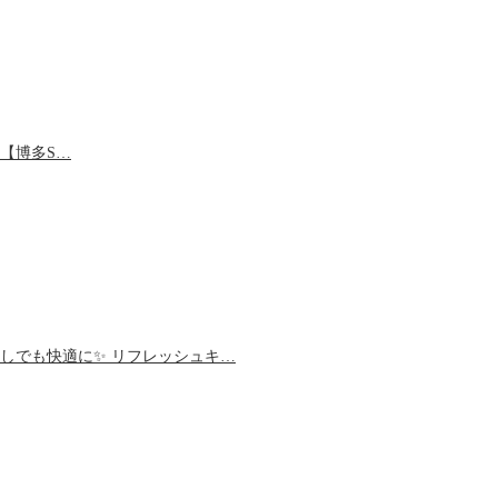
【博多S…
しでも快適に✨ リフレッシュキ…