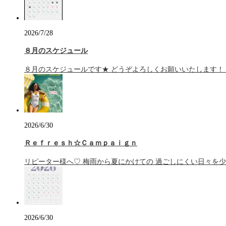
2026/7/28
８月のスケジュール
８月のスケジュールです★ どうぞよろしくお願いいたします！ 
2026/6/30
Ｒｅｆｒｅｓｈ☆Ｃａｍｐａｉｇｎ
リピーター様へ♡ 梅雨から夏にかけての 過ごしにくい日々を少
2026/6/30