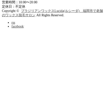
営業時間：10:00〜20:00
定休日：不定休
Copyright ©
ブラジリアンワックスLucida(ルシーダ) 福岡市で老舗
のワックス脱毛サロン
All Rights Reserved.
rss
facebook