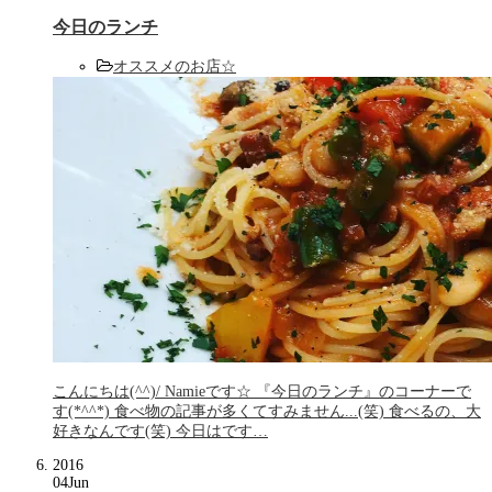
今日のランチ
オススメのお店☆
こんにちは(^^)/ Namieです☆ 『今日のランチ』のコーナーで
す(*^^*) 食べ物の記事が多くてすみません...(笑) 食べるの、大
好きなんです(笑) 今日はです…
2016
04
Jun