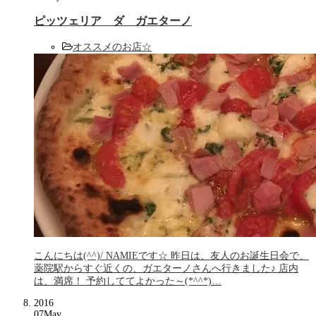
ピッツェリア ダ ガエターノ
オススメのお店☆
こんにちは(^^)/ NAMIEです☆ 昨日は、友人のお誕生日会で、
薬院駅からすぐ近くの、ガエターノさんへ行きました♪ 店内
は、満席！ 予約しててよかった～(*^^*)…
2016
07
May