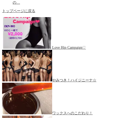
の…
トップページに戻る
Love Hip Campaign♡
やみつき！ハイジニーナ☆
ワックスへのこだわり！