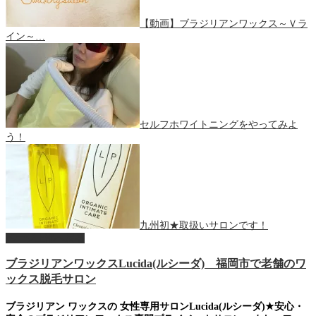
【動画】ブラジリアンワックス～Ｖラ
イン～…
セルフホワイトニングをやってみよ
う！
九州初★取扱いサロンです！
ページ上部へ戻る
ブラジリアンワックスLucida(ルシーダ) 福岡市で老舗のワ
ックス脱毛サロン
ブラジリアン ワックスの 女性専用サロンLucida(ルシーダ)★安心・